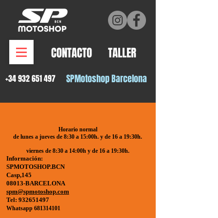
CONTACTO
TALLER
SPMotosh
op Barcelona
+34 932 651 497
Horario normal
de lunes a jueves de 8:30 a 15:00h. y de 16 a 19:30h.
viernes de 8:30 a 14:00h y de 16 a 19:30h.
Información:
​SPMOTOSHOP.BCN
​Casp,145
08013-BARCELONA
spm@spmotoshop.com
Tel:
932651497
Whatsapp
681314101